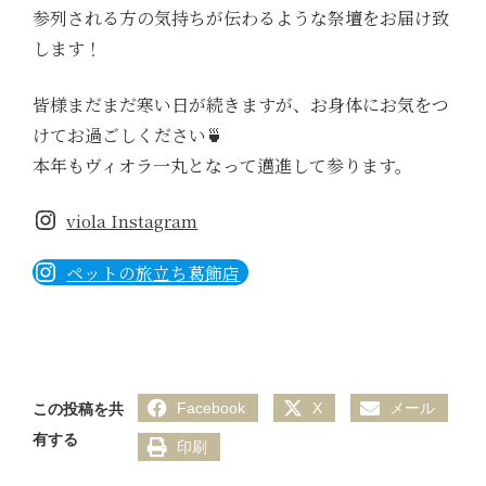
参列される方の気持ちが伝わるような祭壇をお届け致
します！
皆様まだまだ寒い日が続きますが、お身体にお気をつ
けてお過ごしください🍵
本年もヴィオラ一丸となって邁進して参ります。
viola Instagram
ペットの旅立ち葛飾店
Facebook
X
メール
この投稿を共
有する
印刷