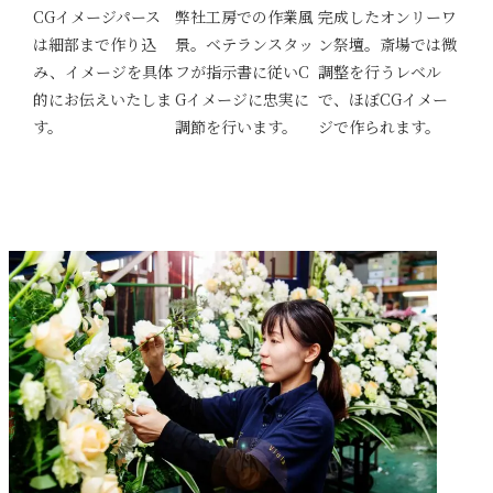
CGイメージパース
弊社工房での作業風
完成したオンリーワ
は細部まで作り込
景。ベテランスタッ
ン祭壇。斎場では微
み、イメージを具体
フが指示書に従いC
調整を行うレベル
的にお伝えいたしま
Gイメージに忠実に
で、ほぼCGイメー
す。
調節を行います。
ジで作られます。