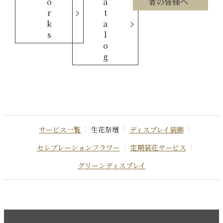
o
a
者の皆様へ
r
t
k
a
s
l
o
g
サービス一覧
生花祭壇
ディスプレイ装飾
セレブレーションフラワー
定期装花サービス
グリーンディスプレイ